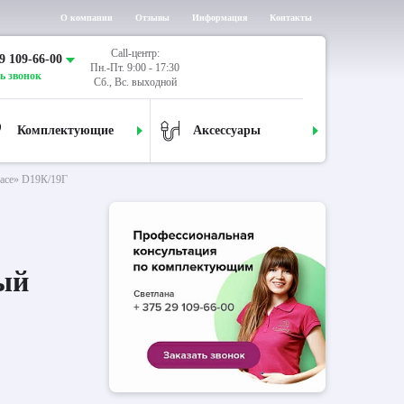
О компании
Отзывы
Информация
Контакты
Call-центр:
9 109-66-00
Пн.-Пт. 9:00 - 17:30
ь звонок
Сб., Вс. выходной
Комплектующие
Аксессуары
race» D19К/19Г
ый