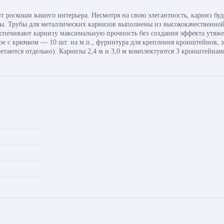
т роскоши вашего интерьера. Несмотря на свою элегантность, карниз буд
бы. Трубы для металлических карнизов выполнены из высококачественной
спечивают карнизу максимальную прочность без создания эффекта утяжел
ое с крючком — 10 шт. на м.п., фурнитура для крепления кронштейнов, 
таются отдельно). Карнизы 2,4 м и 3,0 м комплектуются 3 кронштейнами.