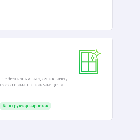
П
Ка
на с бесплатным выездом к клиенту.
Это
 профессиональная консультация и
кар
Конструктор карнизов
М