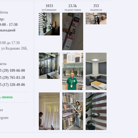
1033
23.5k
353
публикации
подписчиков
подписок
аботы
тр:
9:00 - 17:30
 выходной
9:00 до 17:30
, ул.Кедышко 26Б,
акты
5 (29) 109-66-00
5 (29) 765-83-28
5 (17) 320-49-06
ь звонок
er
legram