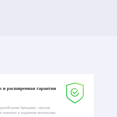
о и расширенная гарантия
До
ропейскими брендами, закупая
Дос
ые новинки и надежные механизмы.
Раб