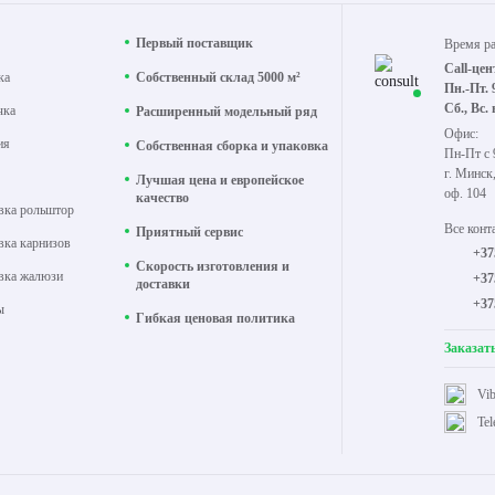
Первый поставщик
Время р
Call-цен
ка
Собственный склад 5000 м²
Пн.-Пт. 
Сб., Вс.
чка
Расширенный модельный ряд
Офис:
ия
Собственная сборка и упаковка
Пн-Пт с 
г. Минск
Лучшая цена и европейское
оф. 104
качество
вка рольштор
Все конт
Приятный сервис
вка карнизов
+37
Скорость изготовления и
вка жалюзи
+37
доставки
+37
ы
Гибкая ценовая политика
Заказат
Vib
Te