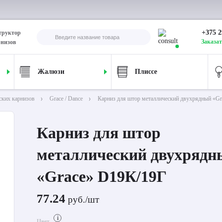
+375 2
труктор
Заказат
рнизов
Жалюзи
Плиссе
ских карнизов
Grace / Dance
Карниз для штор металлический двухрядный «G
Карниз для штор
металлический двухрядн
«Grace» D19К/19Г
77.24
руб./шт
i
Цвет