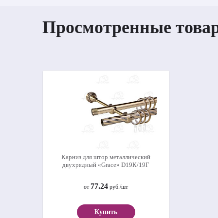
Просмотренные това
Карниз для штор металлический
двухрядный «Grace» D19К/19Г
77.24
от
руб./шт
Купить