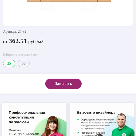
Артикул:
25-32
362.51
от
руб./м2
Ширина ламели (мм)
25
50
Заказать