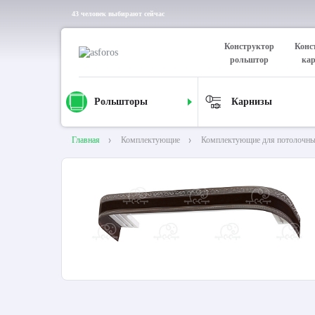
43 человек выбирают сейчас
Конструктор
Конс
рольштор
ка
Рольшторы
Карнизы
Главная
Комплектующие
Комплектующие для потолочны