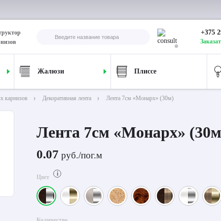
+375 2
труктор
Заказат
рнизов
Жалюзи
Плиссе
х карнизов
Декоративная лента
Лента 7см «Монарх» (30м)
Лента 7см «Монарх» (30м
0.07
руб./пог.м
i
Цвет
Количество