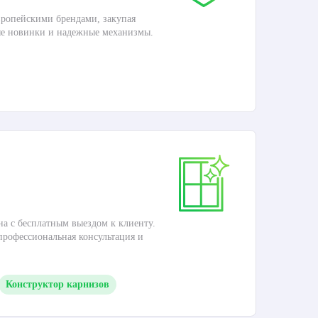
ропейскими брендами, закупая
Дос
ые новинки и надежные механизмы.
Раб
П
Ка
на с бесплатным выездом к клиенту.
Это
 профессиональная консультация и
кар
Конструктор карнизов
М