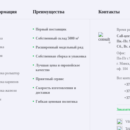
ормация
Преимущества
Контакты
Первый поставщик
Время р
Call-цен
ка
Собственный склад 5000 м²
Пн.-Пт. 
Сб., Вс.
чка
Расширенный модельный ряд
Офис:
ия
Собственная сборка и упаковка
Пн-Пт с 
г. Минск
Лучшая цена и европейское
оф. 104
качество
вка рольштор
Все конт
Приятный сервис
вка карнизов
+37
Скорость изготовления и
вка жалюзи
+37
доставки
+37
ы
Гибкая ценовая политика
Заказат
Vib
Te