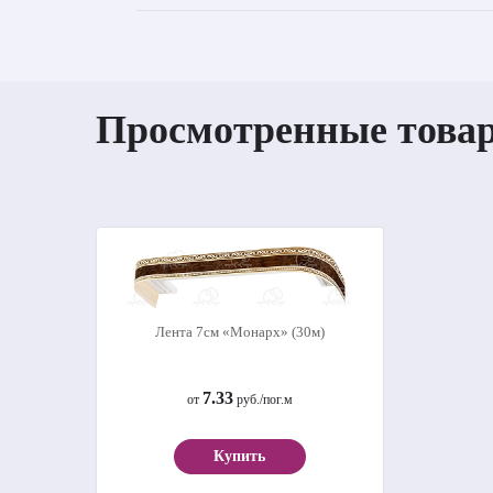
Просмотренные това
Лента 7см «Монарх» (30м)
7.33
от
руб./пог.м
Купить