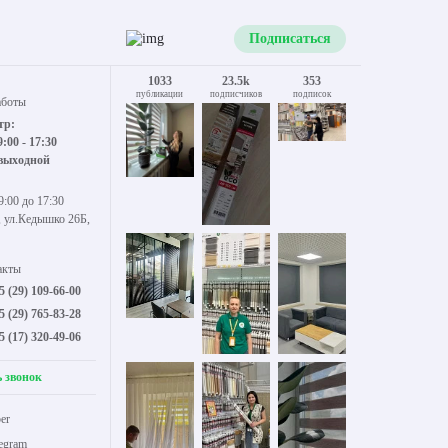
Подписаться
1033
23.5k
353
публикации
подписчиков
подписок
аботы
тр:
9:00 - 17:30
 выходной
9:00 до 17:30
, ул.Кедышко 26Б,
акты
5 (29) 109-66-00
5 (29) 765-83-28
5 (17) 320-49-06
ь звонок
er
legram