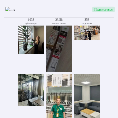
Подписаться
1033
23.5k
353
публикации
подписчиков
подписок