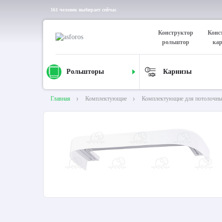
161 человек выбирает сейчас
Конструктор
Конс
рольштор
ка
Рольшторы
Карнизы
Главная
Комплектующие
Комплектующие для потолочны