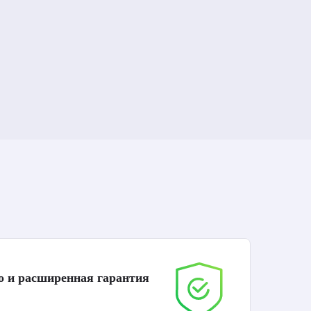
о и расширенная гарантия
До