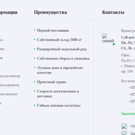
ормация
Преимущества
Контакты
Первый поставщик
Время р
Call-цен
ка
Собственный склад 5000 м²
Пн.-Пт. 
Сб., Вс.
чка
Расширенный модельный ряд
Офис:
ия
Собственная сборка и упаковка
Пн-Пт с 
г. Минск
Лучшая цена и европейское
оф. 104
качество
вка рольштор
Все конт
Приятный сервис
вка карнизов
+37
Скорость изготовления и
вка жалюзи
+37
доставки
+37
ы
Гибкая ценовая политика
Заказат
Vib
Te