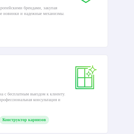
ропейскими брендами, закупая
Дос
ые новинки и надежные механизмы.
Раб
П
Ка
на с бесплатным выездом к клиенту.
Это
 профессиональная консультация и
кар
Конструктор карнизов
М