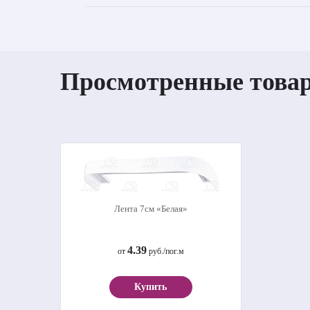
Просмотренные това
Лента 7см «Белая»
4.39
от
руб./пог.м
Купить