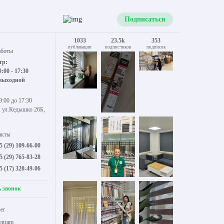
Подписаться
1033
23.5k
353
публикации
подписчиков
подписок
аботы
тр:
9:00 - 17:30
 выходной
9:00 до 17:30
, ул.Кедышко 26Б,
акты
5 (29) 109-66-00
5 (29) 765-83-28
5 (17) 320-49-06
ь звонок
er
legram