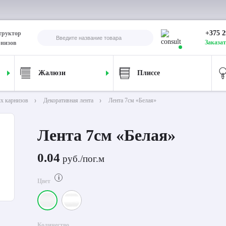
+375 2
труктор
Заказат
рнизов
Жалюзи
Плиссе
х карнизов
Декоративная лента
Лента 7см «Белая»
Лента 7см «Белая»
0.04
руб./пог.м
i
Цвет
Количество