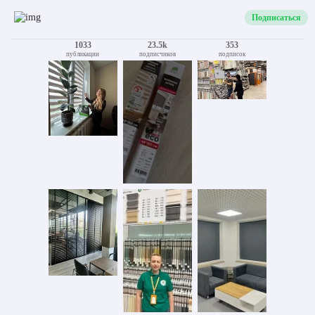
Подписаться
1033
23.5k
353
публикации
подписчиков
подписок