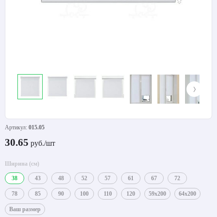
Артикул:
015.05
30.65
руб./шт
Ширина (см)
38
43
48
52
57
61
67
72
78
85
90
100
110
120
59x200
64x200
Ваш размер