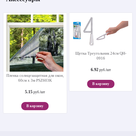
Щетка Треугольник 24см QH-
0916
6.92
руб./шт
Пленка солнцезащитная для окон,
60см х 3м PSZ603K
В корзину
5.15
руб./шт
В корзину