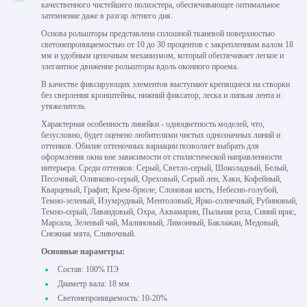
качественного чистейшего полиэстера, обеспечивающее оптимальное
затемнение даже в разгар летнего дня.
Основа рольшторы представлена сплошной тканевой поверхностью
светонепроницаемостью от 10 до 30 процентов с закрепленным валом 18
мм и удобным цепочным механизмом, который обеспечивает легкое и
элегантное движение рольшторы вдоль оконного проема.
В качестве фиксирующих элементов выступают крепящиеся на створки
без сверления кронштейны, нижний фиксатор, леска и липкая лента и
утяжелитель.
Характерная особенность линейки - одноцветность моделей, что,
безусловно, будет оценено любителями чистых однозначных линий и
оттенков. Обилие оттеночных вариации позволяет выбрать для
оформления окна вне зависимости от стилистической направленности
интерьера. Среди оттенков: Серый, Светло-серый, Шоколадный, Белый,
Песочный, Оливково-серый, Ореховый, Серый лен, Хаки, Кофейный,
Кварцевый, Графит, Крем-брюле, Слоновая кость, Небесно-голубой,
Темно-зеленый, Изумрудный, Ментоловый, Ярко-солнечный, Рубиновый,
Темно-серый, Лавандовый, Охра, Аквамарин, Пыльная роза, Синий ирис,
Марсала, Зеленый чай, Малиновый, Лимонный, Баклажан, Медовый,
Снежная мята, Сливочный.
Основные параметры:
Состав: 100% ПЭ
Диаметр вала: 18 мм
Светонепроницаемость: 10-20%