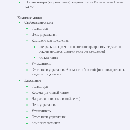
Ширина шторы (ширина ткани): ширина стекла Вашего окна + запас
2-4 см.
Комплектация:
Свободновисящие
Рольштора
Цепь управления
Комплект для крепления:
специальные крючки (позволяют прикрепить изделие на
открывающиеся створки окна без сверления)
липкая лента
Утяжелитель
Отвес цепи управления + комплект боковой фиксации (только в
изделиях под заказ)
Кассетные
Рольштора
Кассета (на липкой ленте)
Направляющие (на липкой ленте)
Цепь управления
Утяжелитель
Отвес цепи управления
Комплект заглушек