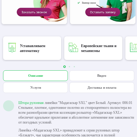
Устанавливаем
Европейские ткани и
автоматику
механизмы
Описание
Видео
Услуги
Доставка и оплата
Штора рулонная
линейки "Мадагаскар SXL" цвет Белый. Артикул: 006.01
Стильное, плотное, однотонное полотно из стопроцентного полиэстера во
всем разнообразии цветов коллекции рольштор «Мадагаскар SXL»
обеспечит идеальное прилегание и абсолютное затемнение вне зависимости
от погодных условий.
Линейка «Мадагаскар SXL» принадлежит к серии рулонных штор
«Блэкаут», чья характерная особенность заключается в полной