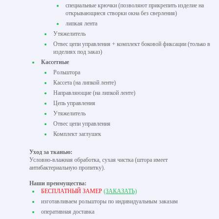
специальные крючки (позволяют прикрепить изделие на
открывающиеся створки окна без сверления)
липкая лента
Утяжелитель
Отвес цепи управления + комплект боковой фиксации (только в
изделиях под заказ)
Кассетные
Рольштора
Кассета (на липкой ленте)
Направляющие (на липкой ленте)
Цепь управления
Утяжелитель
Отвес цепи управления
Комплект заглушек
Уход за тканью:
Условно-влажная обработка, сухая чистка (штора имеет
антибактериальную пропитку).
Наши преимущества:
БЕСПЛАТНЫЙ ЗАМЕР
(ЗАКАЗАТЬ)
изготавливаем рольшторы по индивидуальным заказам
оперативная доставка