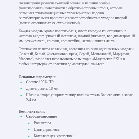
светонепроницаемости тканевой основы и наличии особой
фольгированной поверхности с обратной стороны шторы, которая
повышает теплоизоляционные характеристики изделия.
Антибактериальная пропитка снижает потребность в уходе за шторой
(можно ограничиваться сухой чисткой).
Каждая модель, кроме полотна-базы, имеет твердую конструкцию, в
которую входит цепочный механизм, нижний фиксатор, вал диаметром 18
мм, утяжелитель, крючки, кронштейны, леска и липкая лента.
Оттеночная палитра коллекции, состоящая из семи одноцветных моделей
(Зеленый, Белый, Фисташковый крем, Серый, Ментоловый, Марципан,
Маренго), позволяет использовать рольшторы «Мадагаскар SXL» в
любых интерьерах от классики до авангарда и хай-тека.
Основные параметры:
Состав: 100% ПЭ
Диаметр вала: 18 мм
Ширина шторы (ширина ткани): ширина стекла Вашего окна + запас
2-4 см.
Комплектация:
Свободновисящие
Рольштора
Цепь управления
Комплект для крепления: