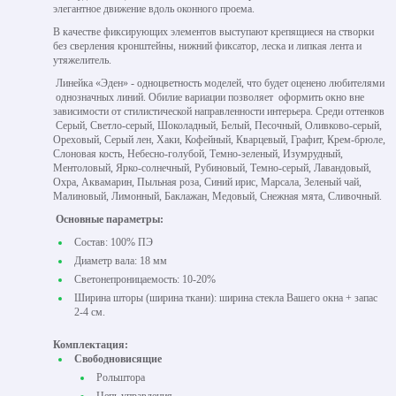
элегантное движение вдоль оконного проема.
В качестве фиксирующих элементов выступают крепящиеся на створки
без сверления кронштейны, нижний фиксатор, леска и липкая лента и
утяжелитель.
Линейка «Эден» - одноцветность моделей, что будет оценено любителями
однозначных линий. Обилие вариации позволяет оформить окно вне
зависимости от стилистической направленности интерьера. Среди оттенков
Серый, Светло-серый, Шоколадный, Белый, Песочный, Оливково-серый,
Ореховый, Серый лен, Хаки, Кофейный, Кварцевый, Графит, Крем-брюле,
Слоновая кость, Небесно-голубой, Темно-зеленый, Изумрудный,
Ментоловый, Ярко-солнечный, Рубиновый, Темно-серый, Лавандовый,
Охра, Аквамарин, Пыльная роза, Синий ирис, Марсала, Зеленый чай,
Малиновый, Лимонный, Баклажан, Медовый, Снежная мята, Сливочный.
Основные параметры:
Состав: 100% ПЭ
Диаметр вала: 18 мм
Светонепроницаемость: 10-20%
Ширина шторы (ширина ткани): ширина стекла Вашего окна + запас
2-4 см.
Комплектация:
Свободновисящие
Рольштора