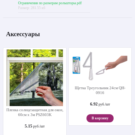
Ограничения по размерам рольшторы.pdf
Размер: 281.55 кб
Аксессуары
Щетка Треугольник 24см QH-
0916
6.92
руб./шт
Пленка солнцезащитная для окон,
60см х 3м PSZ603K
В корзину
5.15
руб./шт