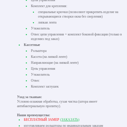
Цепь управления
Комплект для крепления:
специальные крючки (позволяют прикрепить изделие на
открывающиеся створки окна без сверления)
липкая лента
Утяжелитель
Отвес цепи управления + комплект боковой фиксации (только в
изделиях под заказ)
Кассетные
Рольштора
Кассета (на липкой ленте)
Направляющие (на липкой ленте)
Цепь управления
Утяжелитель
Отвес
Комплект заглушек
Уход за тканью:
Условно-влажная обработка, сухая чистка (штора имеет
антибактериальную пропитку).
Наши преимущества:
БЕСПЛАТНЫЙ ЗАМЕР
(ЗАКАЗАТЬ)
изготавливаем рольшторы по индивидуальным заказам