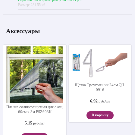
Ограничения по размерам рольшторы.pdf
Размер: 281.55 кб
Аксессуары
Щетка Треугольник 24см QH-
0916
6.92
руб./шт
Пленка солнцезащитная для окон,
60см х 3м PSZ603K
В корзину
5.15
руб./шт