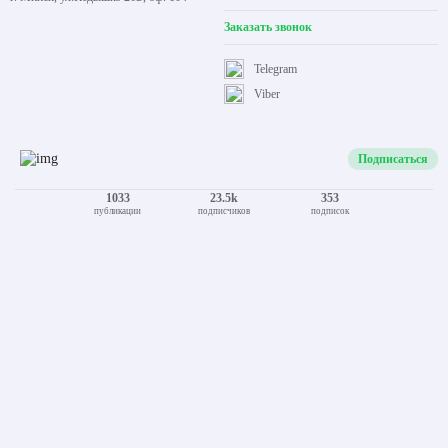
Контакты
Время работы
Все контакты
Call-центр:
+375 (29) 109-66-00
Пн.-Пт. 9:00 - 17:30
+375 (29) 765-83-28
Сб., Вс. выходной
+375 (17) 320-49-06
Офис:
Пн-Пт с 9:00 до 17:30
г. Минск, ул.Кедышко 26Б, оф. 104
Заказать звонок
Telegram
Viber
Подписаться
1033
23.5k
353
публикации
подписчиков
подписок