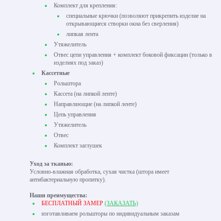
Комплект для крепления:
специальные крючки (позволяют прикрепить изделие на
открывающиеся створки окна без сверления)
липкая лента
Утяжелитель
Отвес цепи управления + комплект боковой фиксации (только в
изделиях под заказ)
Кассетные
Рольштора
Кассета (на липкой ленте)
Направляющие (на липкой ленте)
Цепь управления
Утяжелитель
Отвес
Комплект заглушек
Уход за тканью:
Условно-влажная обработка, сухая чистка (штора имеет
антибактериальную пропитку).
Наши преимущества:
БЕСПЛАТНЫЙ ЗАМЕР
(ЗАКАЗАТЬ)
изготавливаем рольшторы по индивидуальным заказам