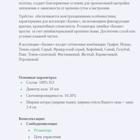
полотна, создает благоприятные условия для произвольной настройки
затемнения в зависимости от времени суток и настроения.
Удобство обеспечивается конструкционными особенностями,
характерными для коллекции «Баланс», включающими фиксирующие
крючки, кронштейныи утяжелитель. Рольшторы линейки «Баланс»
просты за счет антибактериальной пропитки ткани. Достаточно сухой или
условно влажной чистки.
В коллекцию «Баланс» входят оттеночные комбинации: Графит, Мокко,
Темно-серый, Серый, Французский серый, Кофейный, Синий, Голубой,
Панг, Темно-салатовый, Фисташковый, Желтый, Карамельный,
Персиковый.
Основные параметры:
Состав: 100% ПЭ
Диаметр вала: 18 мм
Светонепроницаемость: 10-20%
Ширина шторы (ширина ткани): ширина стекла Вашего окна + запас
2-4 см.
Комплектация:
Свободновисящие
Рольштора
Цепь управления