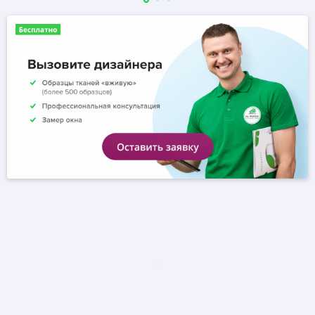
предприятий
За прошлый год мы установили: 5780 рольштор, 12300 карнизов,
1300 жалюзи.
Рольшторы
Карнизы
Жалюзи