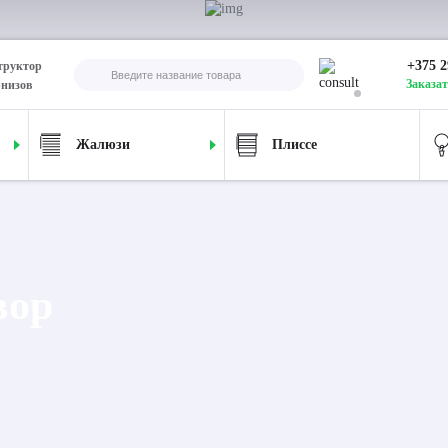
+375 2
труктор
Заказат
рнизов
Жалюзи
Плиссе
вор