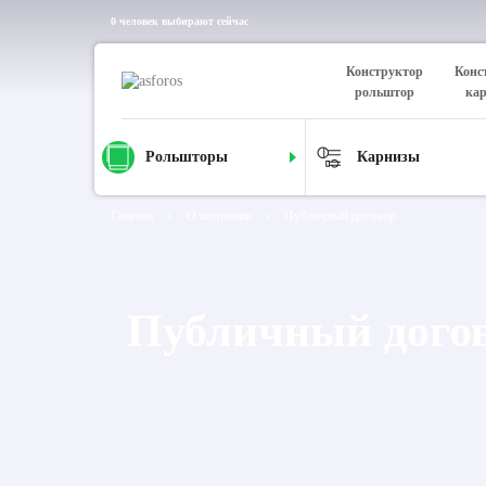
0 человек выбирают сейчас
Конструктор
Конс
рольштор
ка
Рольшторы
Карнизы
Главная
О компании
Публичный договор
Публичный дого